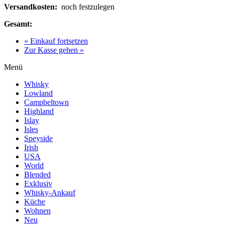
Versandkosten:
noch festzulegen
Gesamt:
« Einkauf fortsetzen
Zur Kasse gehen »
Menü
Whisky
Lowland
Campbeltown
Highland
Islay
Isles
Speyside
Irish
USA
World
Blended
Exklusiv
Whisky-Ankauf
Küche
Wohnen
Neu