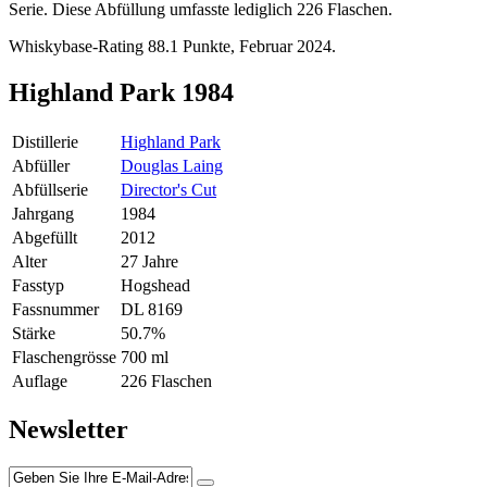
Serie. Diese Abfüllung umfasste lediglich 226 Flaschen.
Whiskybase-Rating 88.1 Punkte, Februar 2024.
Highland Park 1984
Distillerie
Highland Park
Abfüller
Douglas Laing
Abfüllserie
Director's Cut
Jahrgang
1984
Abgefüllt
2012
Alter
27 Jahre
Fasstyp
Hogshead
Fassnummer
DL 8169
Stärke
50.7%
Flaschengrösse
700 ml
Auflage
226 Flaschen
Newsletter