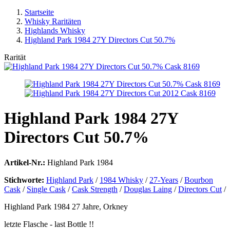
Startseite
Whisky Raritäten
Highlands Whisky
Highland Park 1984 27Y Directors Cut 50.7%
Rarität
Highland Park 1984 27Y
Directors Cut 50.7%
Artikel-Nr.:
Highland Park 1984
Stichworte:
Highland Park
/
1984 Whisky
/
27-Years
/
Bourbon
Cask
/
Single Cask
/
Cask Strength
/
Douglas Laing
/
Directors Cut
/
Highland Park 1984 27 Jahre, Orkney
letzte Flasche - last Bottle !!