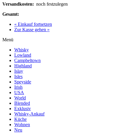
Versandkosten:
noch festzulegen
Gesamt:
« Einkauf fortsetzen
Zur Kasse gehen »
Menü
Whisky
Lowland
Campbeltown
Highland
Islay
Isles
Speyside
Irish
USA
World
Blended
Exklusiv
Whisky-Ankauf
Küche
Wohnen
Neu